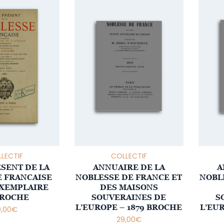
LECTIF
COLLECTIF
ESENT DE LA
ANNUAIRE DE LA
A
 FRANCAISE
NOBLESSE DE FRANCE ET
NOBL
EXEMPLAIRE
DES MAISONS
ROCHE
SOUVERAINES DE
S
L’EUROPE – 1879 BROCHE
L’EUR
9,00
€
29,00
€