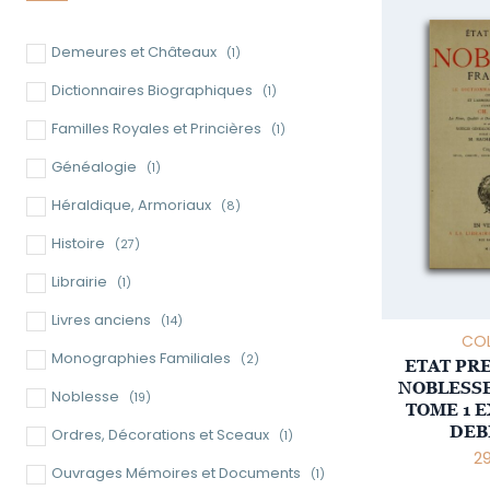
Demeures et Châteaux
(1)
Dictionnaires Biographiques
(1)
Familles Royales et Princières
(1)
Généalogie
(1)
Héraldique, Armoriaux
(8)
Histoire
(27)
Librairie
(1)
Livres anciens
(14)
COL
Monographies Familiales
(2)
ETAT PR
NOBLESSE
Noblesse
(19)
TOME 1 
DEB
Ordres, Décorations et Sceaux
(1)
2
Ouvrages Mémoires et Documents
(1)