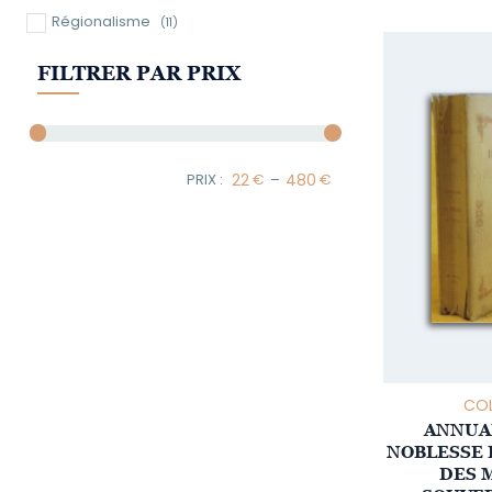
Régionalisme
(11)
FILTRER PAR PRIX
–
Minimum Price
Maximum Price
COL
ANNUAI
NOBLESSE 
DES 