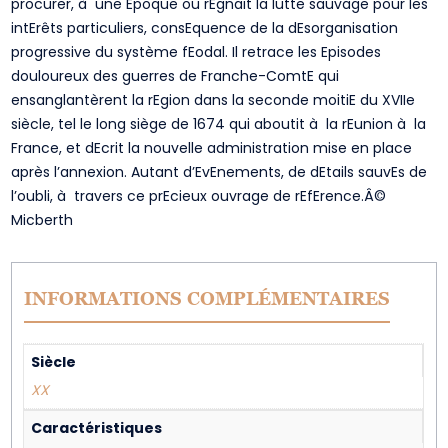
procurer, à une Epoque ou rEgnait la lutte sauvage pour les
intErêts particuliers, consEquence de la dEsorganisation
progressive du système fEodal. Il retrace les Episodes
douloureux des guerres de Franche-ComtE qui
ensanglantèrent la rEgion dans la seconde moitiE du XVIIe
siècle, tel le long siège de 1674 qui aboutit à la rEunion à la
France, et dEcrit la nouvelle administration mise en place
après l’annexion. Autant d’EvEnements, de dEtails sauvEs de
l’oubli, à travers ce prEcieux ouvrage de rEfErence.Â©
Micberth
INFORMATIONS COMPLÉMENTAIRES
Siècle
XX
Caractéristiques