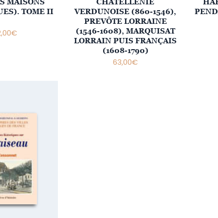
S MAISONS
CHÂTELLENIE
HA
ES). TOME II
VERDUNOISE (860-1546),
PEND
PREVÔTE LORRAINE
(1546-1608), MARQUISAT
2,00
€
LORRAIN PUIS FRANÇAIS
(1608-1790)
63,00
€