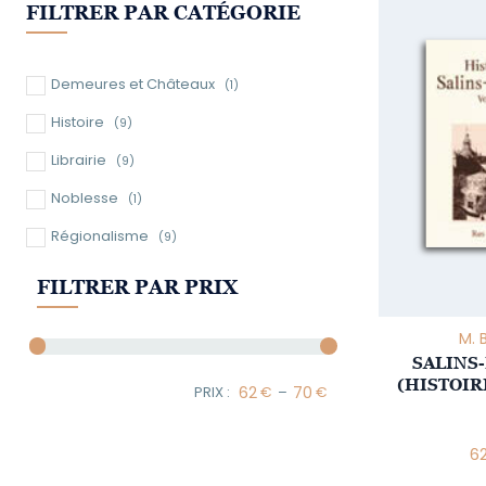
FILTRER PAR CATÉGORIE
Demeures et Châteaux
(1)
Histoire
(9)
Librairie
(9)
Noblesse
(1)
Régionalisme
(9)
FILTRER PAR PRIX
M. 
SALINS
(HISTOIRE
–
Minimum Price
Maximum Price
6