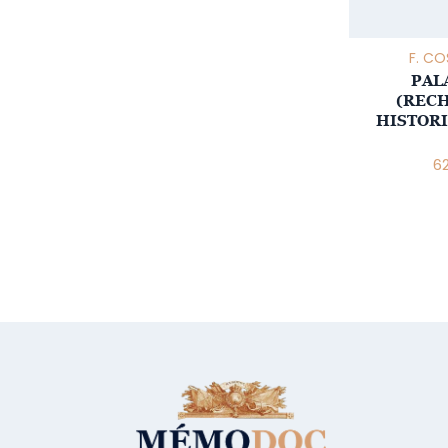
F. C
PAL
(REC
HISTORI
6