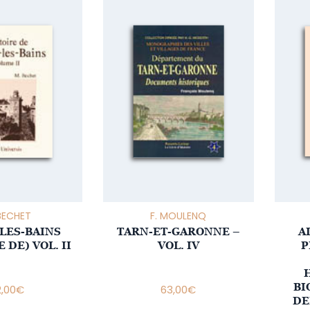
BECHET
F. MOULENQ
-LES-BAINS
TARN-ET-GARONNE –
A
 DE) VOL. II
VOL. IV
P
BI
2,00
€
63,00
€
DE