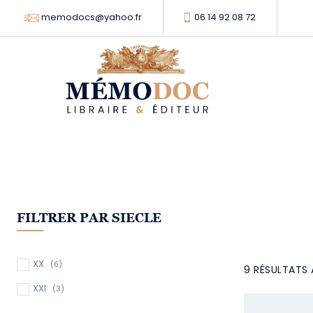
memodocs@yahoo.fr
06 14 92 08 72
FILTRER PAR SIECLE
XX
(6)
9 RÉSULTATS 
XXI
(3)