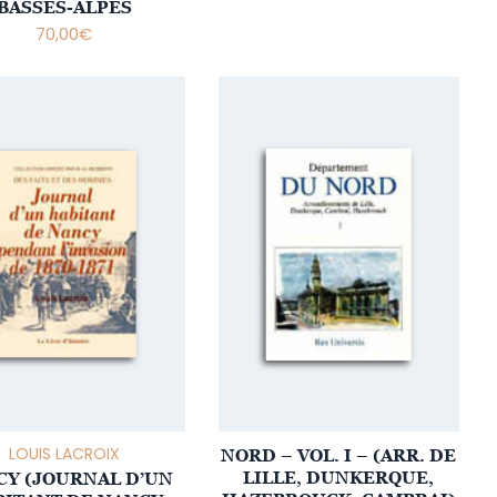
BASSES-ALPES
70,00
€
LOUIS LACROIX
NORD – VOL. I – (ARR. DE
LILLE, DUNKERQUE,
CY (JOURNAL D’UN