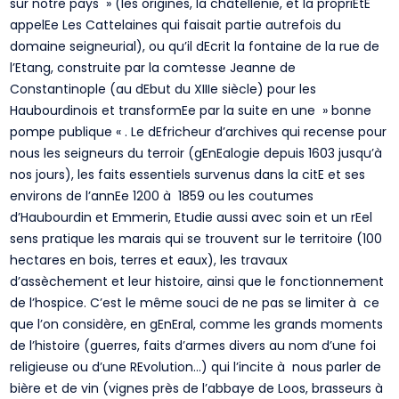
sur notre pays » (les origines, la châtellenie, et la propriEtE
appelEe Les Cattelaines qui faisait partie autrefois du
domaine seigneurial), ou qu’il dEcrit la fontaine de la rue de
l’Etang, construite par la comtesse Jeanne de
Constantinople (au dEbut du XIIIe siècle) pour les
Haubourdinois et transformEe par la suite en une » bonne
pompe publique « . Le dEfricheur d’archives qui recense pour
nous les seigneurs du terroir (gEnEalogie depuis 1603 jusqu’à
nos jours), les faits essentiels survenus dans la citE et ses
environs de l’annEe 1200 à 1859 ou les coutumes
d’Haubourdin et Emmerin, Etudie aussi avec soin et un rEel
sens pratique les marais qui se trouvent sur le territoire (100
hectares en bois, terres et eaux), les travaux
d’assèchement et leur histoire, ainsi que le fonctionnement
de l’hospice. C’est le même souci de ne pas se limiter à ce
que l’on considère, en gEnEral, comme les grands moments
de l’histoire (guerres, faits d’armes divers au nom d’une foi
religieuse ou d’une REvolution…) qui l’incite à nous parler de
bière et de vin (vignes près de l’abbaye de Loos, brasseurs à