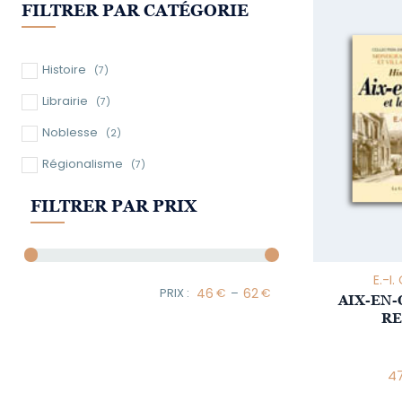
FILTRER PAR CATÉGORIE
Histoire
(7)
Librairie
(7)
Noblesse
(2)
Régionalisme
(7)
FILTRER PAR PRIX
E.-I
–
AIX-EN-
Minimum Price
Maximum Price
RE
4