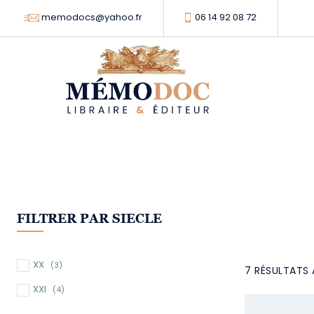
memodocs@yahoo.fr
06 14 92 08 72
FILTRER PAR SIECLE
XX
(3)
7 RÉSULTATS 
XXI
(4)