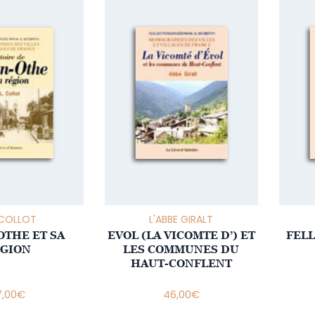
. COLLOT
L'ABBE GIRALT
OTHE ET SA
EVOL (LA VICOMTE D’) ET
FELL
GION
LES COMMUNES DU
HAUT-CONFLENT
7,00
€
46,00
€