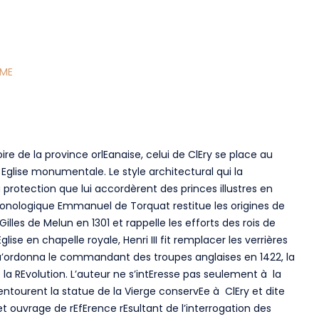
SME
toire de la province orlEanaise, celui de ClEry se place au
Eglise monumentale. Le style architectural qui la
la protection que lui accordèrent des princes illustres en
 chronologique Emmanuel de Torquat restitue les origines de
 Gilles de Melun en 1301 et rappelle les efforts des rois de
glise en chapelle royale, Henri III fit remplacer les verrières
 qu’ordonna le commandant des troupes anglaises en 1422, la
s la REvolution. L’auteur ne s’intEresse pas seulement à la
ui entourent la statue de la Vierge conservEe à ClEry et dite
Cet ouvrage de rEfErence rEsultant de l’interrogation des