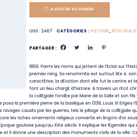
AJOUTER AU PANIER
UGS :
2467
CATÉGORIES :
HISTOIRE
,
RÉGIONALI
PARTAGER :
1856. Parmi les noms qui jettent de l’Eclat sur l’his
premier rang. Sa renommEe est surtout liEe à son 
caractErise, la dEvotion dont elle fut le centre et 
font un lieu chargE d’histoire. A travers un rEcit
la collEgiale fondEe par Marie de la Salle et son fils
 posa la première pierre de la basilique en 1339, Louis XI Erigea l’E
ravages causEs par les guerres, tels le pillage de la collEgiale
ncore les riches ornements religieux convertis en lingots d’or sou
 l’Epoque gauloise jusqu’au XIXe siècle. Il explique les lEgendes q
ie et il donne une description des monuments civils de la ville. 