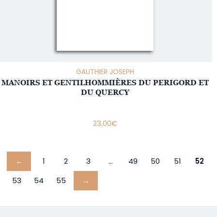
GAUTHIER JOSEPH
MANOIRS ET GENTILHOMMIÈRES DU PERIGORD ET
DU QUERCY
23,00
€
←
1
2
3
…
49
50
51
52
53
54
55
→