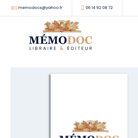
memodocs@yahoo.fr
06 14 92 08 72