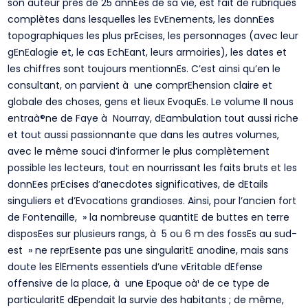
son auteur près de 25 annEes de sa vie, est fait de rubriques
complètes dans lesquelles les EvEnements, les donnEes
topographiques les plus prEcises, les personnages (avec leur
gEnEalogie et, le cas EchEant, leurs armoiries), les dates et
les chiffres sont toujours mentionnEs. C’est ainsi qu’en le
consultant, on parvient à une comprEhension claire et
globale des choses, gens et lieux EvoquEs. Le volume II nous
entraà®ne de Faye à Nourray, dEambulation tout aussi riche
et tout aussi passionnante que dans les autres volumes,
avec le même souci d’informer le plus complètement
possible les lecteurs, tout en nourrissant les faits bruts et les
donnEes prEcises d’anecdotes significatives, de dEtails
singuliers et d’Evocations grandioses. Ainsi, pour l’ancien fort
de Fontenaille, » la nombreuse quantitE de buttes en terre
disposEes sur plusieurs rangs, à 5 ou 6 m des fossEs au sud-
est » ne reprEsente pas une singularitE anodine, mais sans
doute les ElEments essentiels d’une vEritable dEfense
offensive de la place, à une Epoque oà¹ de ce type de
particularitE dEpendait la survie des habitants ; de même,