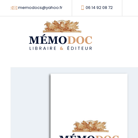
memodocs@yahoo.fr
06 14 92 08 72