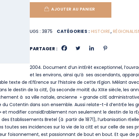
AJOUTER AU PANIER
UGS :
3875
CATÉGORIES :
HISTOIRE
,
RÉGIONALIS
PARTAGER :
2004. Document d’un intErêt exceptionnel, l’ouvr
et les environs, ainsi qu’à ses ascendants, appa
le texte de rEfErence sur l’histoire de cette rEgion. Mêlant av
s le destin de la citE, (la seconde moitiE du XIXe siècle, les annE
chement à sa ville natale, ancienne » grande citE administrative, ju
stoire du Cotentin dans son ensemble. Aussi relate-t-il d’entrEe 
e » et modifier considErablement non seulement le destin de la r
des Etablissements Bretel (à partir de 1871), l’urbanisation rEell
toutes ses incidences sur la vie de la citE et sur celle de ses p
 et leur foisonnement, est passionnant de bout en bout. Et que de 