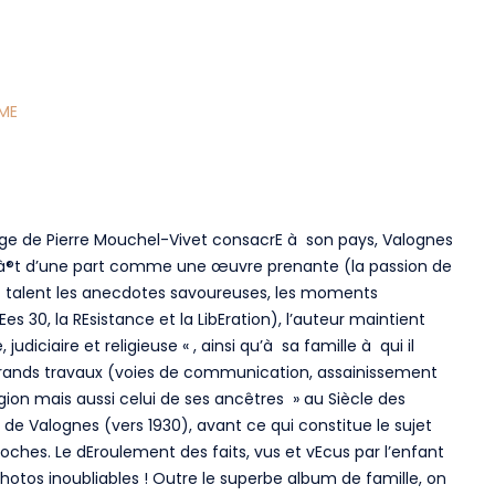
ME
age de Pierre Mouchel-Vivet consacrE à son pays, Valognes
raà®t d’une part comme une œuvre prenante (la passion de
ec talent les anecdotes savoureuses, les moments
es 30, la REsistance et la LibEration), l’auteur maintient
diciaire et religieuse « , ainsi qu’à sa famille à qui il
les grands travaux (voies de communication, assainissement
Egion mais aussi celui de ses ancêtres » au Siècle des
e de Valognes (vers 1930), avant ce qui constitue le sujet
roches. Le dEroulement des faits, vus et vEcus par l’enfant
photos inoubliables ! Outre le superbe album de famille, on