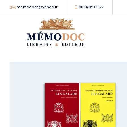
memodocs@yahoo.fr
06 14 92 08 72