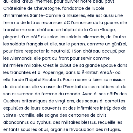
au-delà d’eux-mêmes, pour dElivrer notre beau pays.
Châtelaine de Chevetogne, fondatrice de l’Ecole
d’infirmières Sainte-Camille à Bruxelles, elle est aussi une
femme de lettres reconnue. à€ l’annonce de la guerre, elle
transforme son château en hôpital de la Croix-Rouge,
plaçant d’un côtE du salon les soldats allemands, de l’autre
les soldats français et elle, sur le perron, comme un gEnEral,
pour faire respecter la neutralitE ! Son château occupE par
les Allemands, elle part au front pour servir comme
infirmière militaire. C’est le dEbut de sa grande EpopEe dans
les tranchEes et à Poperinge, dans la Â«British AreaÂ» oà¹
elle fonde l’hôpital Elisabeth. Pour mener à bien sa mission
de directrice, elle va user de l’Eventail de ses relations et de
son assurance de femme du monde. Avec à ses côtEs des
Quakers britanniques de vingt ans, des soeurs à cornettes
expulsEes de leurs couvents et des infirmières intrEpides de
Sainte-Camille, elle soigne des centaines de civils
abandonnEs au typhus, des militaires blessEs, recueille les
enfants sous les obus, organise l’Evacuation des rEfugiEs,