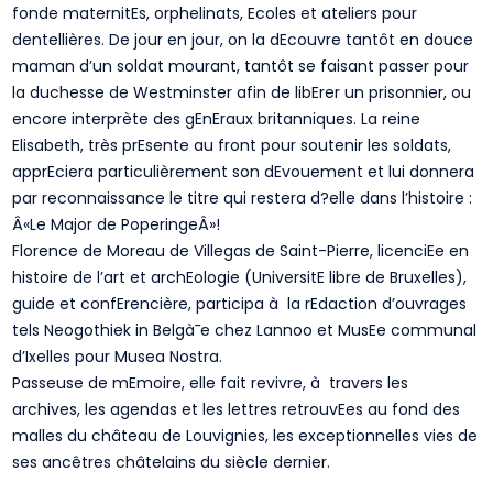
fonde maternitEs, orphelinats, Ecoles et ateliers pour
dentellières. De jour en jour, on la dEcouvre tantôt en douce
maman d’un soldat mourant, tantôt se faisant passer pour
la duchesse de Westminster afin de libErer un prisonnier, ou
encore interprète des gEnEraux britanniques. La reine
Elisabeth, très prEsente au front pour soutenir les soldats,
apprEciera particulièrement son dEvouement et lui donnera
par reconnaissance le titre qui restera d?elle dans l’histoire :
Â«Le Major de PoperingeÂ»!
Florence de Moreau de Villegas de Saint-Pierre, licenciEe en
histoire de l’art et archEologie (UniversitE libre de Bruxelles),
guide et confErencière, participa à la rEdaction d’ouvrages
tels Neogothiek in Belgà¯e chez Lannoo et MusEe communal
d’Ixelles pour Musea Nostra.
Passeuse de mEmoire, elle fait revivre, à travers les
archives, les agendas et les lettres retrouvEes au fond des
malles du château de Louvignies, les exceptionnelles vies de
ses ancêtres châtelains du siècle dernier.