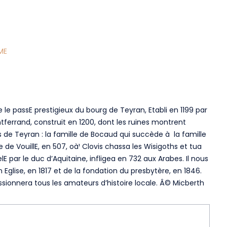
ME
 le passE prestigieux du bourg de Teyran, Etabli en 1199 par
ntferrand, construit en 1200, dont les ruines montrent
 de Teyran : la famille de Bocaud qui succède à la famille
lle de VouillE, en 507, oà¹ Clovis chassa les Wisigoths et tua
lE par le duc d’Aquitaine, infligea en 732 aux Arabes. Il nous
glise, en 1817 et de la fondation du presbytère, en 1846.
ssionnera tous les amateurs d’histoire locale. Â© Micberth