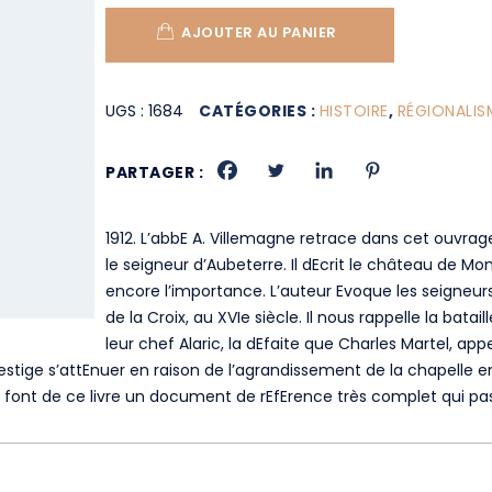
AJOUTER AU PANIER
UGS :
1684
CATÉGORIES :
HISTOIRE
,
RÉGIONALIS
PARTAGER :
1912. L’abbE A. Villemagne retrace dans cet ouvrage
le seigneur d’Aubeterre. Il dEcrit le château de Mo
encore l’importance. L’auteur Evoque les seigneurs
de la Croix, au XVIe siècle. Il nous rappelle la batai
leur chef Alaric, la dEfaite que Charles Martel, appe
ige s’attEnuer en raison de l’agrandissement de la chapelle en E
ui font de ce livre un document de rEfErence très complet qui pa