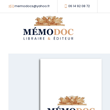
memodocs@yahoo.fr
06 14 92 08 72