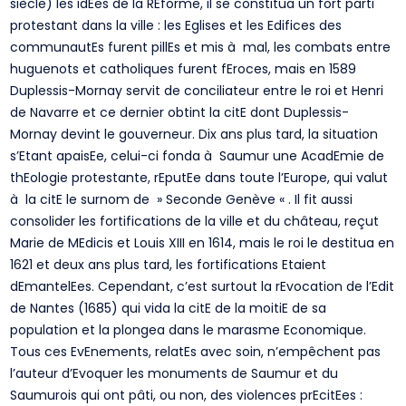
siècle) les idEes de la REforme, il se constitua un fort parti
protestant dans la ville : les Eglises et les Edifices des
communautEs furent pillEs et mis à mal, les combats entre
huguenots et catholiques furent fEroces, mais en 1589
Duplessis-Mornay servit de conciliateur entre le roi et Henri
de Navarre et ce dernier obtint la citE dont Duplessis-
Mornay devint le gouverneur. Dix ans plus tard, la situation
s’Etant apaisEe, celui-ci fonda à Saumur une AcadEmie de
thEologie protestante, rEputEe dans toute l’Europe, qui valut
à la citE le surnom de » Seconde Genève « . Il fit aussi
consolider les fortifications de la ville et du château, reçut
Marie de MEdicis et Louis XIII en 1614, mais le roi le destitua en
1621 et deux ans plus tard, les fortifications Etaient
dEmantelEes. Cependant, c’est surtout la rEvocation de l’Edit
de Nantes (1685) qui vida la citE de la moitiE de sa
population et la plongea dans le marasme Economique.
Tous ces EvEnements, relatEs avec soin, n’empêchent pas
l’auteur d’Evoquer les monuments de Saumur et du
Saumurois qui ont pâti, ou non, des violences prEcitEes :