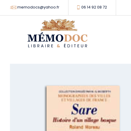
memodocs@yahoo.fr
06 14 92 08 72