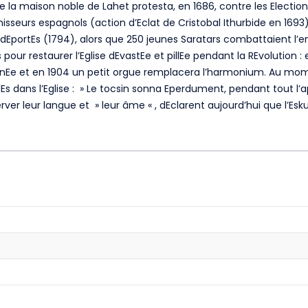
la maison noble de Lahet protesta, en 1686, contre les Elections
isseurs espagnols (action d’Eclat de Cristobal Ithurbide en 1693)
 et dEportEs (1794), alors que 250 jeunes Saratars combattaient
pour restaurer l’Eglise dEvastEe et pillEe pendant la REvolution : 
inEe et en 1904 un petit orgue remplacera l’harmonium. Au momen
adEs dans l’Eglise : » Le tocsin sonna Eperdument, pendant tout l
erver leur langue et » leur âme « , dEclarent aujourd’hui que l’Esk