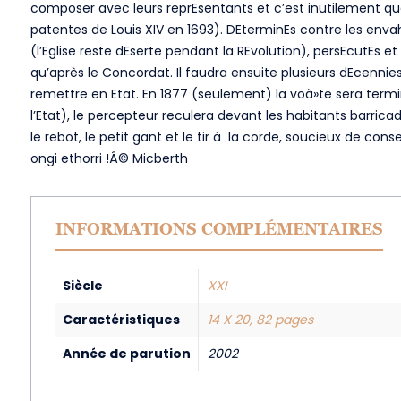
composer avec leurs reprEsentants et c’est inutilement que 
patentes de Louis XIV en 1693). DEterminEs contre les envah
(l’Eglise reste dEserte pendant la REvolution), persEcutEs
qu’après le Concordat. Il faudra ensuite plusieurs dEcennies 
remettre en Etat. En 1877 (seulement) la voà»te sera term
l’Etat), le percepteur reculera devant les habitants barric
le rebot, le petit gant et le tir à la corde, soucieux de cons
ongi ethorri !Â© Micberth
INFORMATIONS COMPLÉMENTAIRES
Siècle
XXI
Caractéristiques
14 X 20, 82 pages
Année de parution
2002