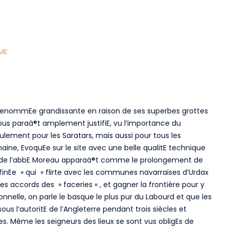
ME
e renommEe grandissante en raison de ses superbes grottes
us paraà®t amplement justifiE, vu l’importance du
ulement pour les Saratars, mais aussi pour tous les
aine, EvoquEe sur le site avec une belle qualitE technique
livre de l’abbE Moreau apparaà®t comme le prolongement de
affinEe » qui » flirte avec les communes navarraises d’Urdax
les accords des » faceries « , et gagner la frontière pour y
nnelle, on parle le basque le plus pur du Labourd et que les
s l’autoritE de l’Angleterre pendant trois siècles et
es. Même les seigneurs des lieux se sont vus obligEs de