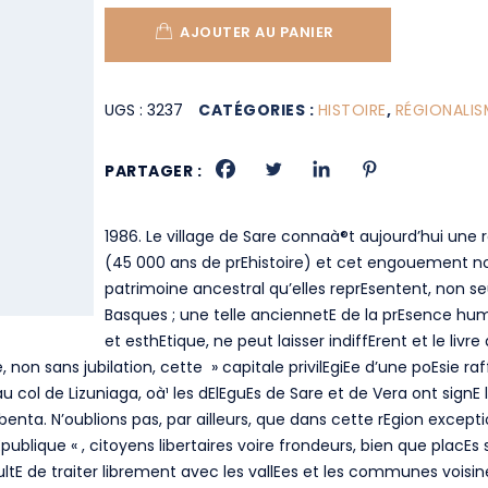
AJOUTER AU PANIER
UGS :
3237
CATÉGORIES :
HISTOIRE
,
RÉGIONALIS
PARTAGER :
1986. Le village de Sare connaà®t aujourd’hui un
(45 000 ans de prEhistoire) et cet engouement no
patrimoine ancestral qu’elles reprEsentent, non se
Basques ; une telle anciennetE de la prEsence hum
et esthEtique, ne peut laisser indiffErent et le 
, non sans jubilation, cette » capitale privilEgiEe d’une poEsie r
au col de Lizuniaga, oà¹ les dElEguEs de Sare et de Vera ont signE 
nta. N’oublions pas, par ailleurs, que dans cette rEgion exceptio
que « , citoyens libertaires voire frondeurs, bien que placEs sou
ultE de traiter librement avec les vallEes et les communes voisin