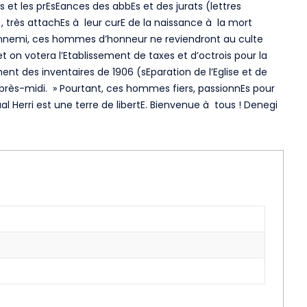
 et les prEsEances des abbEs et des jurats (lettres
, très attachEs à leur curE de la naissance à la mort
 l’ennemi, ces hommes d’honneur ne reviendront au culte
et on votera l’Etablissement de taxes et d’octrois pour la
t des inventaires de 1906 (sEparation de l’Eglise et de
’après-midi. » Pourtant, ces hommes fiers, passionnEs pour
ual Herri est une terre de libertE. Bienvenue à tous ! Denegi