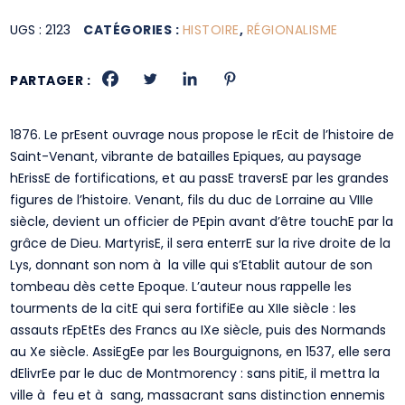
UGS :
2123
CATÉGORIES :
HISTOIRE
,
RÉGIONALISME
PARTAGER :
1876. Le prEsent ouvrage nous propose le rEcit de l’histoire de
Saint-Venant, vibrante de batailles Epiques, au paysage
hErissE de fortifications, et au passE traversE par les grandes
figures de l’histoire. Venant, fils du duc de Lorraine au VIIIe
siècle, devient un officier de PEpin avant d’être touchE par la
grâce de Dieu. MartyrisE, il sera enterrE sur la rive droite de la
Lys, donnant son nom à la ville qui s’Etablit autour de son
tombeau dès cette Epoque. L’auteur nous rappelle les
tourments de la citE qui sera fortifiEe au XIIe siècle : les
assauts rEpEtEs des Francs au IXe siècle, puis des Normands
au Xe siècle. AssiEgEe par les Bourguignons, en 1537, elle sera
dElivrEe par le duc de Montmorency : sans pitiE, il mettra la
ville à feu et à sang, massacrant sans distinction ennemis