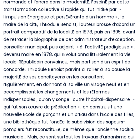
normande et l’ancra dans la modernitE. FascinE par cette
transformation collective si rapide qui fut initiEe par »
l’impulsion Energique et persEvErante d’un homme « , le
maire de la citE, ThEodule Benoist, l’auteur brosse d’abord un
portrait comparatif de la localitE en 1878, puis en 1895, avant
de retracer la biographie de cet administrateur d’exception,
conseiller municipal, puis adjoint » à l’activitE prodigieuse « ,
devenu maire en 1878, qui rEvolutionna littEralement la vie
locale. REpublicain convaincu, mais partisan d’un esprit de
concorde, ThEodule Benoist parvint à rallier à sa cause la
majoritE de ses concitoyens en les consultant
rEgulièrement, en donnant à sa ville un visage neuf et en
accomplissant les changements et les rEformes
indispensables ; qu’on y songe : outre l’hôpital-dispensaire »
qui fut son œuvre de prEdilection « , on construisit une
nouvelle Ecole de garçons et un prEau dans l’Ecole des filles,
une bibliothèque fut fondEe, la subdivision des sapeurs-
pompiers fut reconstituEe, de même que l’ancienne sociEtE
musicale… Mais, ce sont surtout les travaux d’urbanisme qui