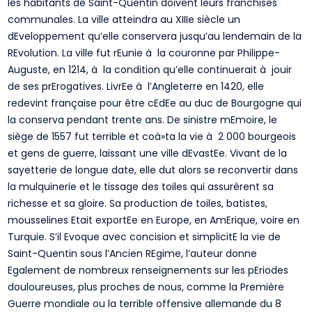
les habitants de Saint-Quentin doivent leurs franchises
communales. La ville atteindra au XIIIe siècle un
dEveloppement qu’elle conservera jusqu’au lendemain de la
REvolution. La ville fut rEunie à la couronne par Philippe-
Auguste, en 1214, à la condition qu’elle continuerait à jouir
de ses prErogatives. LivrEe à l’Angleterre en 1420, elle
redevint française pour être cEdEe au duc de Bourgogne qui
la conserva pendant trente ans. De sinistre mEmoire, le
siège de 1557 fut terrible et coà»ta la vie à 2 000 bourgeois
et gens de guerre, laissant une ville dEvastEe. Vivant de la
sayetterie de longue date, elle dut alors se reconvertir dans
la mulquinerie et le tissage des toiles qui assurèrent sa
richesse et sa gloire. Sa production de toiles, batistes,
mousselines Etait exportEe en Europe, en AmErique, voire en
Turquie. S’il Evoque avec concision et simplicitE la vie de
Saint-Quentin sous l’Ancien REgime, l’auteur donne
Egalement de nombreux renseignements sur les pEriodes
douloureuses, plus proches de nous, comme la Première
Guerre mondiale ou la terrible offensive allemande du 8