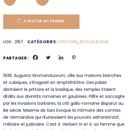
AJOUTER AU PANIER
UGS :
3167
CATÉGORIES :
HISTOIRE
,
RÉGIONALISME
PARTAGER :
1936. Augusta Viromanduorum, ville aux maisons blanches
et cubiques, s’Etageait en amphithEâtre. Des palais
abritaient le prEtoire et la basilique, des temples Etaient
dEdiEs aux divinitEs romaines et gauloises. PillEe et saccagEe
par les invasions barbares, la citE gallo-romaine disparut au
IIIe siècle. Maxime de Sars Evoque la mEmoire des comtes
de Vermandois qui rEunissaient les pouvoirs administratif,
militaire et judiciaire. C’est à Herbert IV et à sa femme que