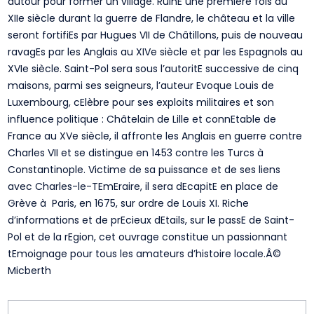
autour pour former un village. RuinE une première fois au
XIIe siècle durant la guerre de Flandre, le château et la ville
seront fortifiEs par Hugues VII de Châtillons, puis de nouveau
ravagEs par les Anglais au XIVe siècle et par les Espagnols au
XVIe siècle. Saint-Pol sera sous l’autoritE successive de cinq
maisons, parmi ses seigneurs, l’auteur Evoque Louis de
Luxembourg, cElèbre pour ses exploits militaires et son
influence politique : Châtelain de Lille et connEtable de
France au XVe siècle, il affronte les Anglais en guerre contre
Charles VII et se distingue en 1453 contre les Turcs à
Constantinople. Victime de sa puissance et de ses liens
avec Charles-le-TEmEraire, il sera dEcapitE en place de
Grève à Paris, en 1675, sur ordre de Louis XI. Riche
d’informations et de prEcieux dEtails, sur le passE de Saint-
Pol et de la rEgion, cet ouvrage constitue un passionnant
tEmoignage pour tous les amateurs d’histoire locale.Â©
Micberth