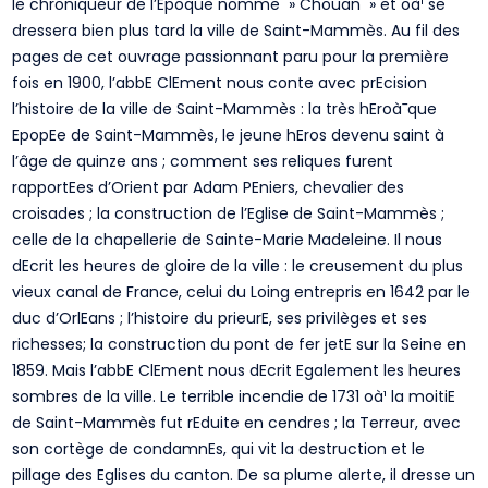
le chroniqueur de l’Epoque nomme » Chouan » et oà¹ se
dressera bien plus tard la ville de Saint-Mammès. Au fil des
pages de cet ouvrage passionnant paru pour la première
fois en 1900, l’abbE ClEment nous conte avec prEcision
l’histoire de la ville de Saint-Mammès : la très hEroà¯que
EpopEe de Saint-Mammès, le jeune hEros devenu saint à
l’âge de quinze ans ; comment ses reliques furent
rapportEes d’Orient par Adam PEniers, chevalier des
croisades ; la construction de l’Eglise de Saint-Mammès ;
celle de la chapellerie de Sainte-Marie Madeleine. Il nous
dEcrit les heures de gloire de la ville : le creusement du plus
vieux canal de France, celui du Loing entrepris en 1642 par le
duc d’OrlEans ; l’histoire du prieurE, ses privilèges et ses
richesses; la construction du pont de fer jetE sur la Seine en
1859. Mais l’abbE ClEment nous dEcrit Egalement les heures
sombres de la ville. Le terrible incendie de 1731 oà¹ la moitiE
de Saint-Mammès fut rEduite en cendres ; la Terreur, avec
son cortège de condamnEs, qui vit la destruction et le
pillage des Eglises du canton. De sa plume alerte, il dresse un