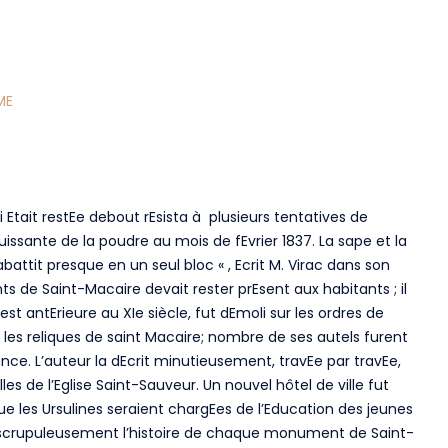
ME
i Etait restEe debout rEsista à plusieurs tentatives de
 puissante de la poudre au mois de fEvrier 1837. La sape et la
attit presque en un seul bloc « , Ecrit M. Virac dans son
 de Saint-Macaire devait rester prEsent aux habitants ; il
est antErieure au XIe siècle, fut dEmoli sur les ordres de
t les reliques de saint Macaire; nombre de ses autels furent
rance. L’auteur la dEcrit minutieusement, travEe par travEe,
es de l’Eglise Saint-Sauveur. Un nouvel hôtel de ville fut
que les Ursulines seraient chargEes de l’Education des jeunes
ate scrupuleusement l’histoire de chaque monument de Saint-