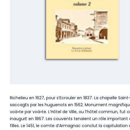
Richelieu en 1627, pour s’Ecrouler en 1837. La chapelle Sain
saccagEs par les huguenots en 1562. Monument magnifique, elle
voà»te par voà»te. L’Hôtel de Ville, ou l’hôtel commun, fut c
inaugurE en 1867. Les couvents tenaient un rôle important à S
filles. Le 1451, le comte d’Armagnac conclut la capitulati