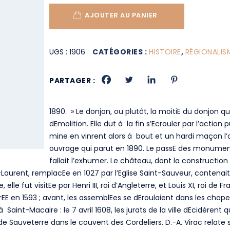
AJOUTER AU PANIER
UGS :
1906
CATÉGORIES :
HISTOIRE
,
RÉGIONALIS
PARTAGER :
1890. » Le donjon, ou plutôt, la moitiE du donjon qu
dEmolition. Elle dut à la fin s’Ecrouler par l’action
mine en vinrent alors à bout et un hardi maçon l’ab
ouvrage qui parut en 1890. Le passE des monuments
fallait l’exhumer. Le château, dont la construction 
t-Laurent, remplacEe en 1027 par l’Eglise Saint-Sauveur, contenai
 fut visitEe par Henri III, roi d’Angleterre, et Louis XI, roi de F
rEE en 1593 ; avant, les assemblEes se dEroulaient dans les chapell
aint-Macaire : le 7 avril 1608, les jurats de la ville dEcidèrent 
on de Sauveterre dans le couvent des Cordeliers. D.-A. Virac rel