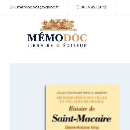
memodocs@yahoo.fr
06 14 92 08 72