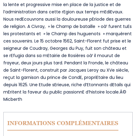
la lente et progressive mise en place de la justice et de
l’administration dans cette rEgion aux temps mEdiEvaux.
Nous redEcouvrons aussi la douloureuse pEriode des guerres
de religion. A Civray, » le Champ de bataille » oà¹ furent tuEs
les protestants et » le Champ des huguenots » marquèrent
ces souvenirs. Le 15 octobre 1562, Saint-Florent fut prise et le
seigneur de Coudray, Georges du Puy, fuit son château et
se rEfugia dans sa mEtairie de Rosières oà¹ il mourut de
frayeur, deux jours plus tard. Pendant la Fronde, le château
de Saint-Florent, construit par Jacques Leroy au XVe siècle,
reçut la garnison du prince de CondE, propriEtaire du lieu
depuis 1625. Une Etude sErieuse, riche d’Etonnants dEtails qui
mEritent la faveur du public passionnE d’histoire locale.Â©
Micberth
INFORMATIONS COMPLÉMENTAIRES