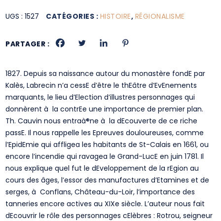
UGS :
1527
CATÉGORIES :
HISTOIRE
,
RÉGIONALISME
PARTAGER :
1827. Depuis sa naissance autour du monastère fondE par
Kalès, Labrecin n’a cessE d’être le thEâtre d’EvEnements
marquants, le lieu d’Election d’illustres personnages qui
donnèrent à la contrEe une importance de premier plan.
Th. Cauvin nous entraà®ne à la dEcouverte de ce riche
passE. Il nous rappelle les Epreuves douloureuses, comme
l’EpidEmie qui affligea les habitants de St-Calais en 1661, ou
encore l’incendie qui ravagea le Grand-LucE en juin 1781. Il
nous explique quel fut le dEveloppement de la rEgion au
cours des âges, l’essor des manufactures d’Etamines et de
serges, à Conflans, Château-du-Loir, l’importance des
tanneries encore actives au XIXe siècle. L’auteur nous fait
dEcouvrir le rôle des personnages cElèbres : Rotrou, seigneur