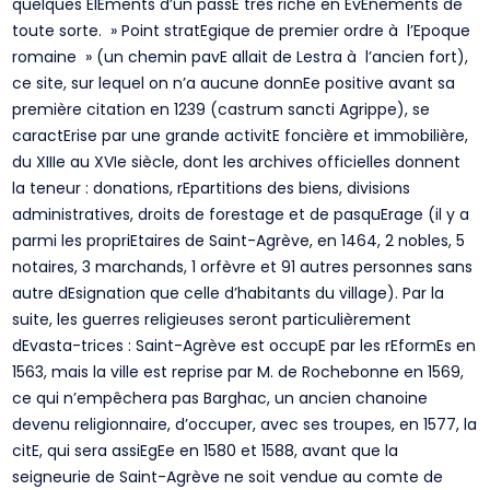
quelques ElEments d’un passE très riche en EvEnements de
toute sorte. » Point stratEgique de premier ordre à l’Epoque
romaine » (un chemin pavE allait de Lestra à l’ancien fort),
ce site, sur lequel on n’a aucune donnEe positive avant sa
première citation en 1239 (castrum sancti Agrippe), se
caractErise par une grande activitE foncière et immobilière,
du XIIIe au XVIe siècle, dont les archives officielles donnent
la teneur : donations, rEpartitions des biens, divisions
administratives, droits de forestage et de pasquErage (il y a
parmi les propriEtaires de Saint-Agrève, en 1464, 2 nobles, 5
notaires, 3 marchands, 1 orfèvre et 91 autres personnes sans
autre dEsignation que celle d’habitants du village). Par la
suite, les guerres religieuses seront particulièrement
dEvasta-trices : Saint-Agrève est occupE par les rEformEs en
1563, mais la ville est reprise par M. de Rochebonne en 1569,
ce qui n’empêchera pas Barghac, un ancien chanoine
devenu religionnaire, d’occuper, avec ses troupes, en 1577, la
citE, qui sera assiEgEe en 1580 et 1588, avant que la
seigneurie de Saint-Agrève ne soit vendue au comte de