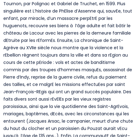
Tournon, par Polignac et Gabriel de Truchet, en 1599. Plus
singulière est L’histoire de PhElise d’Assenne qui, sauvEe, tout
enfant, par miracle, d’un massacre perpEtrE par les
huguenots, recouvre ses biens à l’âge adulte et fait bâtir le
château de Lacour avec les pierres de la demeure familiale
dEtruite par les rEformEs. Ensuite, La chronique de Saint-
Agrève au XVIIe siècle nous montre que la violence et la
rEbellion règnent toujours dans la ville et dans sa rEgion au
cours de cette pEriode : vols et actes de banditisme
commis par des troupes d’hommes masquEs, assassinat de
Pierre d’Indy, reprise de la guerre civile, refus du paiement
des tailles, et ce malgrE les missions effectuEes par saint
Jean-François-REgis qui ont un grand succès populaire. Des
faits divers sont aussi rEvElEs par les vieux registres
paroissiaux, ainsi que la vie quotidienne des Saint-AgrEvois,
mariages, baptêmes, dEcès, avec les circonstances qui les
entourent (Jacques Arsac, le campanier, meurt d’une chute
du haut du clocher et un paroissien du Pouzat aurait vEcu
jusqu’à l’âge de 135 ans…). Enfin, La communautE de Saint-