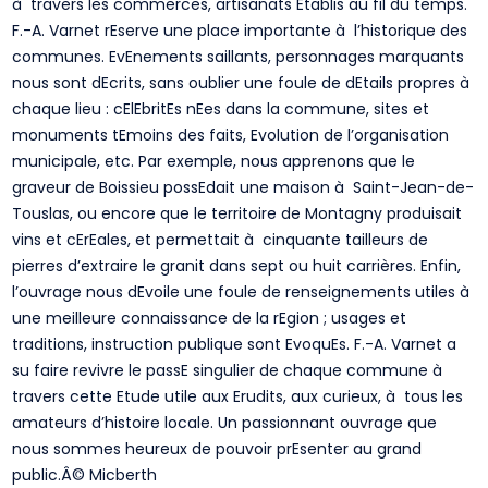
à travers les commerces, artisanats Etablis au fil du temps.
F.-A. Varnet rEserve une place importante à l’historique des
communes. EvEnements saillants, personnages marquants
nous sont dEcrits, sans oublier une foule de dEtails propres à
chaque lieu : cElEbritEs nEes dans la commune, sites et
monuments tEmoins des faits, Evolution de l’organisation
municipale, etc. Par exemple, nous apprenons que le
graveur de Boissieu possEdait une maison à Saint-Jean-de-
Touslas, ou encore que le territoire de Montagny produisait
vins et cErEales, et permettait à cinquante tailleurs de
pierres d’extraire le granit dans sept ou huit carrières. Enfin,
l’ouvrage nous dEvoile une foule de renseignements utiles à
une meilleure connaissance de la rEgion ; usages et
traditions, instruction publique sont EvoquEs. F.-A. Varnet a
su faire revivre le passE singulier de chaque commune à
travers cette Etude utile aux Erudits, aux curieux, à tous les
amateurs d’histoire locale. Un passionnant ouvrage que
nous sommes heureux de pouvoir prEsenter au grand
public.Â© Micberth