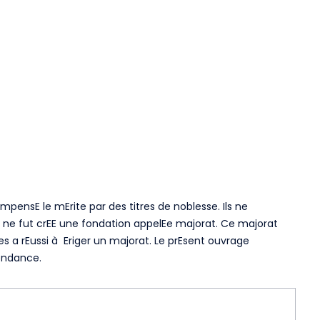
pensE le mErite par des titres de noblesse. Ils ne
l ne fut crEE une fondation appelEe majorat. Ce majorat
es a rEussi à Eriger un majorat. Le prEsent ouvrage
cendance.