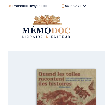
memodocs@yahoo.fr
06 14 92 08 72