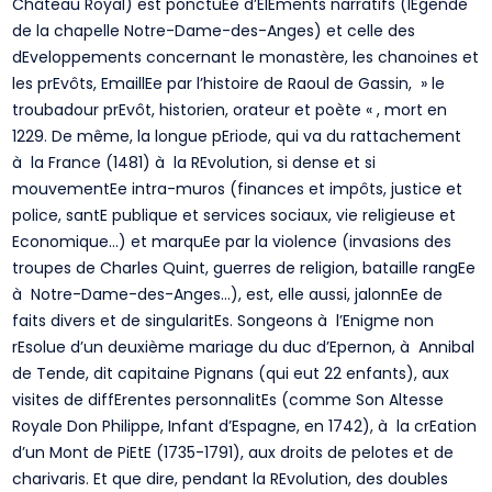
Château Royal) est ponctuEe d’ElEments narratifs (lEgende
de la chapelle Notre-Dame-des-Anges) et celle des
dEveloppements concernant le monastère, les chanoines et
les prEvôts, EmaillEe par l’histoire de Raoul de Gassin, » le
troubadour prEvôt, historien, orateur et poète « , mort en
1229. De même, la longue pEriode, qui va du rattachement
à la France (1481) à la REvolution, si dense et si
mouvementEe intra-muros (finances et impôts, justice et
police, santE publique et services sociaux, vie religieuse et
Economique…) et marquEe par la violence (invasions des
troupes de Charles Quint, guerres de religion, bataille rangEe
à Notre-Dame-des-Anges…), est, elle aussi, jalonnEe de
faits divers et de singularitEs. Songeons à l’Enigme non
rEsolue d’un deuxième mariage du duc d’Epernon, à Annibal
de Tende, dit capitaine Pignans (qui eut 22 enfants), aux
visites de diffErentes personnalitEs (comme Son Altesse
Royale Don Philippe, Infant d’Espagne, en 1742), à la crEation
d’un Mont de PiEtE (1735-1791), aux droits de pelotes et de
charivaris. Et que dire, pendant la REvolution, des doubles