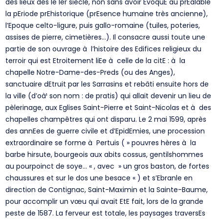
des lieux dès le Ier siècle, non sans avoir EvoquE au prEalable
la pEriode prEhistorique (prEsence humaine très ancienne),
l’Epoque celto-ligure, puis gallo-romaine (tuiles, poteries,
assises de pierre, cimetières…). Il consacre aussi toute une
partie de son ouvrage à l’histoire des Edifices religieux du
terroir qui est Etroitement liEe à celle de la citE : à la
chapelle Notre-Dame-des-Preds (ou des Anges),
sanctuaire dEtruit par les Sarrasins et rebâti ensuite hors de
la ville (d’oà¹ son nom : de pratis) qui allait devenir un lieu de
pèlerinage, aux Eglises Saint-Pierre et Saint-Nicolas et à des
chapelles champêtres qui ont disparu. Le 2 mai 1599, après
des annEes de guerre civile et d’EpidEmies, une procession
extraordinaire se forme à Pertuis ( » pouvres hères à la
barbe hirsute, bourgeois aux abits cossus, gentilshommes
au pourpoinct de soye… « , avec » un gros baston, de fortes
chaussures et sur le dos une besace « ) et s’Ebranle en
direction de Contignac, Saint-Maximin et la Sainte-Baume,
pour accomplir un vœu qui avait EtE fait, lors de la grande
peste de 1587. La ferveur est totale, les paysages traversEs