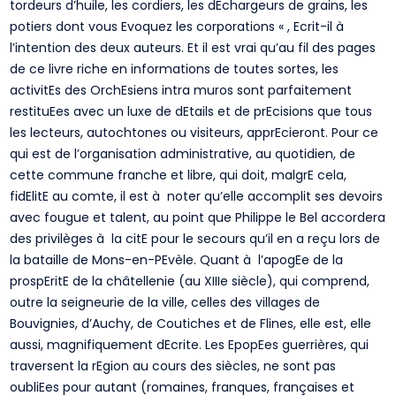
tordeurs d’huile, les cordiers, les dEchargeurs de grains, les
potiers dont vous Evoquez les corporations « , Ecrit-il à
l’intention des deux auteurs. Et il est vrai qu’au fil des pages
de ce livre riche en informations de toutes sortes, les
activitEs des OrchEsiens intra muros sont parfaitement
restituEes avec un luxe de dEtails et de prEcisions que tous
les lecteurs, autochtones ou visiteurs, apprEcieront. Pour ce
qui est de l’organisation administrative, au quotidien, de
cette commune franche et libre, qui doit, malgrE cela,
fidElitE au comte, il est à noter qu’elle accomplit ses devoirs
avec fougue et talent, au point que Philippe le Bel accordera
des privilèges à la citE pour le secours qu’il en a reçu lors de
la bataille de Mons-en-PEvèle. Quant à l’apogEe de la
prospEritE de la châtellenie (au XIIIe siècle), qui comprend,
outre la seigneurie de la ville, celles des villages de
Bouvignies, d’Auchy, de Coutiches et de Flines, elle est, elle
aussi, magnifiquement dEcrite. Les EpopEes guerrières, qui
traversent la rEgion au cours des siècles, ne sont pas
oubliEes pour autant (romaines, franques, françaises et