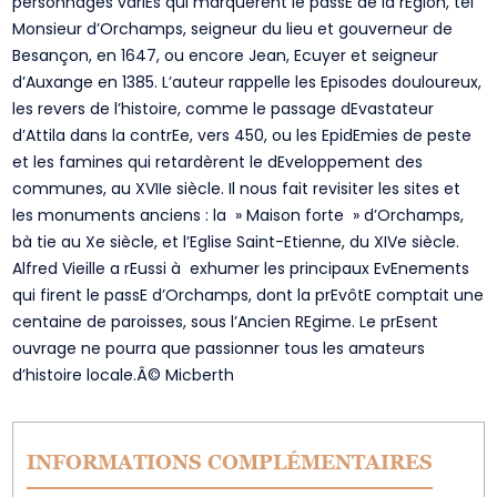
personnages variEs qui marquèrent le passE de la rEgion, tel
Monsieur d’Orchamps, seigneur du lieu et gouverneur de
Besançon, en 1647, ou encore Jean, Ecuyer et seigneur
d’Auxange en 1385. L’auteur rappelle les Episodes douloureux,
les revers de l’histoire, comme le passage dEvastateur
d’Attila dans la contrEe, vers 450, ou les EpidEmies de peste
et les famines qui retardèrent le dEveloppement des
communes, au XVIIe siècle. Il nous fait revisiter les sites et
les monuments anciens : la » Maison forte » d’Orchamps,
bà tie au Xe siècle, et l’Eglise Saint-Etienne, du XIVe siècle.
Alfred Vieille a rEussi à exhumer les principaux EvEnements
qui firent le passE d’Orchamps, dont la prEvôtE comptait une
centaine de paroisses, sous l’Ancien REgime. Le prEsent
ouvrage ne pourra que passionner tous les amateurs
d’histoire locale.Â© Micberth
INFORMATIONS COMPLÉMENTAIRES