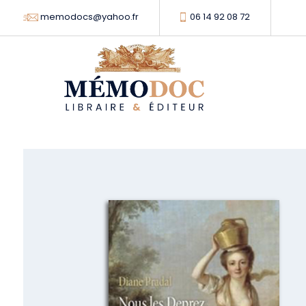
memodocs@yahoo.fr
06 14 92 08 72