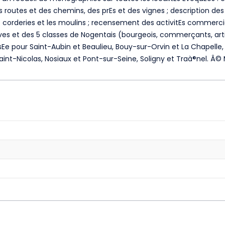
routes et des chemins, des prEs et des vignes ; description des Edi
es corderies et les moulins ; recensement des activitEs commercial
atives et des 5 classes de Nogentais (bourgeois, commerçants, ar
sEe pour Saint-Aubin et Beaulieu, Bouy-sur-Orvin et La Chapell
Saint-Nicolas, Nosiaux et Pont-sur-Seine, Soligny et Traà®nel. Â©