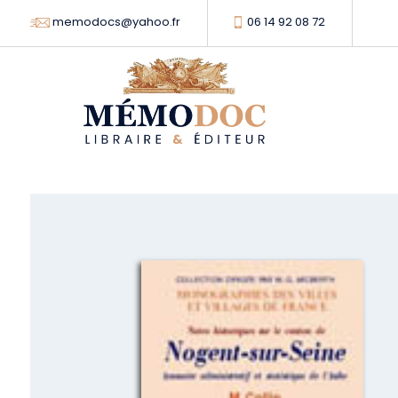
memodocs@yahoo.fr
06 14 92 08 72