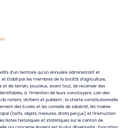
SME
tivitEs d’un territoire qu’un Annuaire administratif et
 et Etabli par les membres de la SociEtE d’agriculture,
s et de terrain, soucieux, avant tout, de recenser des
entifiables, à l’intention de leurs concitoyens. Loin des
ils notent, vErifient et publient ; la charte constitutionnelle
ement des Ecoles et les conseils de salubritE, les maires
l (tarifs, objets, mesures, droits perçus) et l’instruction
es Notes historiques et statistiques sur le canton de
elle qui concerne Nogent est la plus dEveloppEe : Evocation