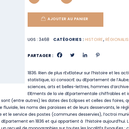
AJOUTER AU PANIER
UGS :
3468
CATÉGORIES :
HISTOIRE
,
RÉGIONALI
PARTAGER :
1836. Rien de plus rEvElateur sur l’histoire et les ac
statistique, ici consacrE au dEpartement de l’Aube,
sciences, arts et belles-lettres, hommes d’archive
ElEments de la vie dEpartementale chiffrables et id
ont (entre autres) les dates des Eclipses et celles des foires, qu’
 fluviale, les noms des paroisses et de leurs desservants, le règl
et le service des postes (communes desservies), l’octroi municipa
 dEpartement en 1836 et qui appartient à l’histoire aujourd’hui. L
un recueil de monographies sur toutes les localitEs EvoquEes : c