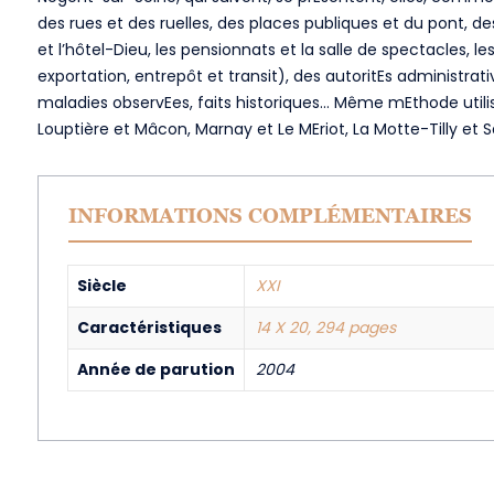
des rues et des ruelles, des places publiques et du pont, des 
et l’hôtel-Dieu, les pensionnats et la salle de spectacles, l
exportation, entrepôt et transit), des autoritEs administr
maladies observEes, faits historiques… Même mEthode utili
Louptière et Mâcon, Marnay et Le MEriot, La Motte-Tilly et 
INFORMATIONS COMPLÉMENTAIRES
Siècle
XXI
Caractéristiques
14 X 20, 294 pages
Année de parution
2004