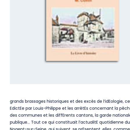
grands brassages historiques et des excès de l’idEologie, ce s
EdictEe par Louis-Philippe et les arrêtEs concernant la pêche
des communes et les diffErents cantons, la garde nationale 
publique… Tout ce qui constituait l’actualitE quotidienne du
Nogent-sur-Seine, qui suivent, se prEsentent, elles, comme 