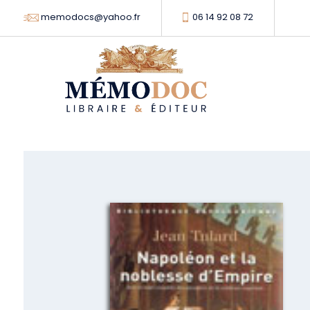
memodocs@yahoo.fr
06 14 92 08 72