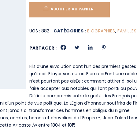
AJOUTER AU PANIER
UGS :
882
CATÉGORIES :
BIOGRAPHIES
,
FAMILLES
PARTAGER :
Fils d’une REvolution dont l’un des premiers geste
qu’il doit Etayer son autoritE en recrEant une no
n’est pourtant pas aisEe : comment attirer à soi 
faire accepter aux notables qui l’ont portE au pouv
Difficile compromis entre le goà»t des Français pou
ni d’un point de vue politique. La LEgion d’honneur souffrira de l’i
ussiront jamais à transformer ces hommes en obligEs du rEgime
ducs, comtes, barons et chevaliers de l’Empire -, Jean Tulard bro
ette Â« caste Â» entre 1804 et 1815.