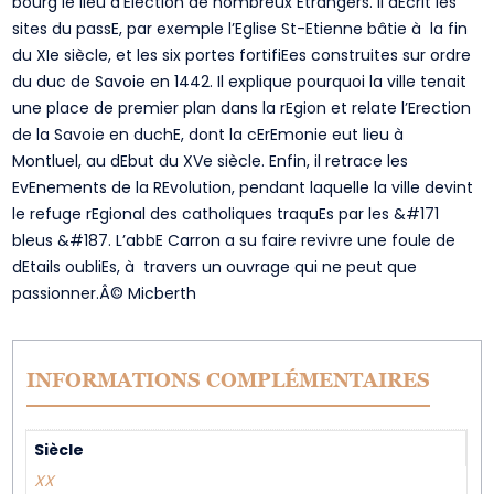
bourg le lieu d’Election de nombreux Etrangers. Il dEcrit les
sites du passE, par exemple l’Eglise St-Etienne bâtie à la fin
du XIe siècle, et les six portes fortifiEes construites sur ordre
du duc de Savoie en 1442. Il explique pourquoi la ville tenait
une place de premier plan dans la rEgion et relate l’Erection
de la Savoie en duchE, dont la cErEmonie eut lieu à
Montluel, au dEbut du XVe siècle. Enfin, il retrace les
EvEnements de la REvolution, pendant laquelle la ville devint
le refuge rEgional des catholiques traquEs par les &#171
bleus &#187. L’abbE Carron a su faire revivre une foule de
dEtails oubliEs, à travers un ouvrage qui ne peut que
passionner.Â© Micberth
INFORMATIONS COMPLÉMENTAIRES
Siècle
XX