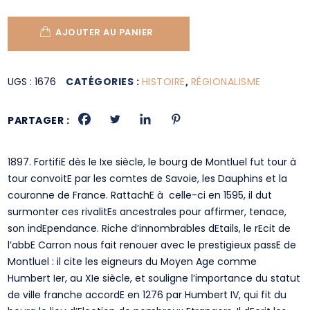
AJOUTER AU PANIER
UGS :
1676
CATÉGORIES :
HISTOIRE
,
RÉGIONALISME
PARTAGER :
1897. FortifiE dès le Ixe siècle, le bourg de Montluel fut tour à
tour convoitE par les comtes de Savoie, les Dauphins et la
couronne de France. RattachE à celle-ci en 1595, il dut
surmonter ces rivalitEs ancestrales pour affirmer, tenace,
son indEpendance. Riche d’innombrables dEtails, le rEcit de
l’abbE Carron nous fait renouer avec le prestigieux passE de
Montluel : il cite les eigneurs du Moyen Age comme
Humbert Ier, au XIe siècle, et souligne l’importance du statut
de ville franche accordE en 1276 par Humbert IV, qui fit du