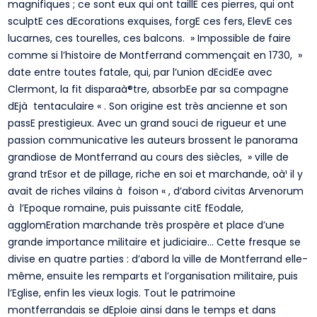
magnifiques ; ce sont eux qui ont taillE ces pierres, qui ont
sculptE ces dEcorations exquises, forgE ces fers, ElevE ces
lucarnes, ces tourelles, ces balcons. » Impossible de faire
comme si l’histoire de Montferrand commençait en 1730, »
date entre toutes fatale, qui, par l’union dEcidEe avec
Clermont, la fit disparaà®tre, absorbEe par sa compagne
dEjà tentaculaire « . Son origine est très ancienne et son
passE prestigieux. Avec un grand souci de rigueur et une
passion communicative les auteurs brossent le panorama
grandiose de Montferrand au cours des siècles, » ville de
grand trEsor et de pillage, riche en soi et marchande, oà¹ il y
avait de riches vilains à foison « , d’abord civitas Arvenorum
à l’Epoque romaine, puis puissante citE fEodale,
agglomEration marchande très prospère et place d’une
grande importance militaire et judiciaire… Cette fresque se
divise en quatre parties : d’abord la ville de Montferrand elle-
même, ensuite les remparts et l’organisation militaire, puis
l’Eglise, enfin les vieux logis. Tout le patrimoine
montferrandais se dEploie ainsi dans le temps et dans