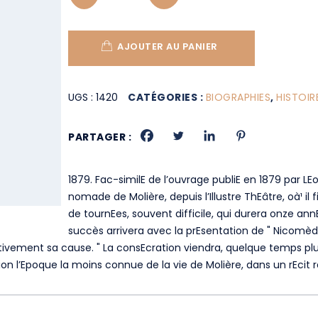
AJOUTER AU PANIER
UGS :
1420
CATÉGORIES :
BIOGRAPHIES
,
HISTOIR
PARTAGER :
1879. Fac-similE de l’ouvrage publiE en 1879 par LEo
nomade de Molière, depuis l’Illustre ThEâtre, oà¹ il 
de tournEes, souvent difficile, qui durera onze ann
succès arrivera avec la prEsentation de " Nicomède
tivement sa cause. " La consEcration viendra, quelque temps plus 
sion l’Epoque la moins connue de la vie de Molière, dans un rEcit