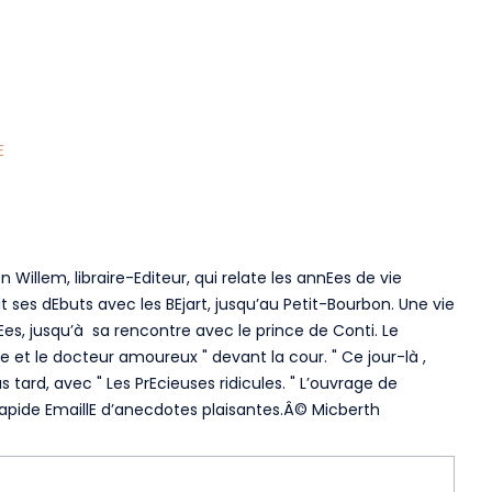
E
n Willem, libraire-Editeur, qui relate les annEes de vie
fit ses dEbuts avec les BEjart, jusqu’au Petit-Bourbon. Une vie
Ees, jusqu’à sa rencontre avec le prince de Conti. Le
 et le docteur amoureux " devant la cour. " Ce jour-là ,
tard, avec " Les PrEcieuses ridicules. " L’ouvrage de
 rapide EmaillE d’anecdotes plaisantes.Â© Micberth