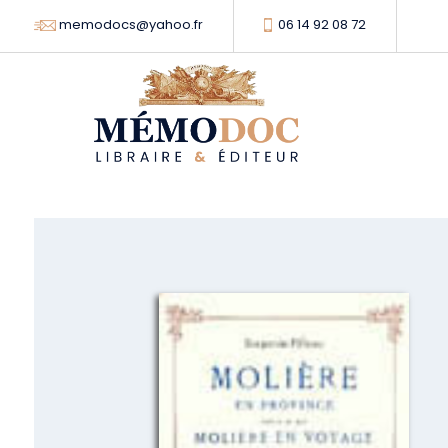
memodocs@yahoo.fr
06 14 92 08 72