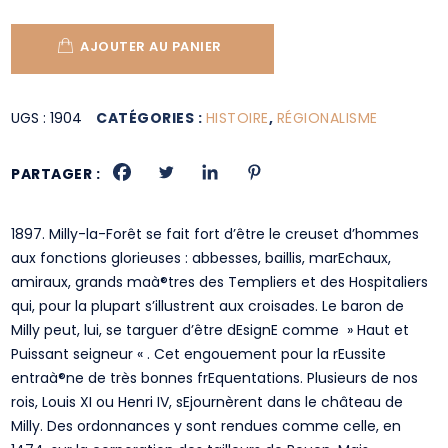
AJOUTER AU PANIER
UGS :
1904
CATÉGORIES :
HISTOIRE
,
RÉGIONALISME
PARTAGER :
1897. Milly-la-Forêt se fait fort d’être le creuset d’hommes
aux fonctions glorieuses : abbesses, baillis, marEchaux,
amiraux, grands maà®tres des Templiers et des Hospitaliers
qui, pour la plupart s’illustrent aux croisades. Le baron de
Milly peut, lui, se targuer d’être dEsignE comme » Haut et
Puissant seigneur « . Cet engouement pour la rEussite
entraà®ne de très bonnes frEquentations. Plusieurs de nos
rois, Louis XI ou Henri IV, sEjournèrent dans le château de
Milly. Des ordonnances y sont rendues comme celle, en