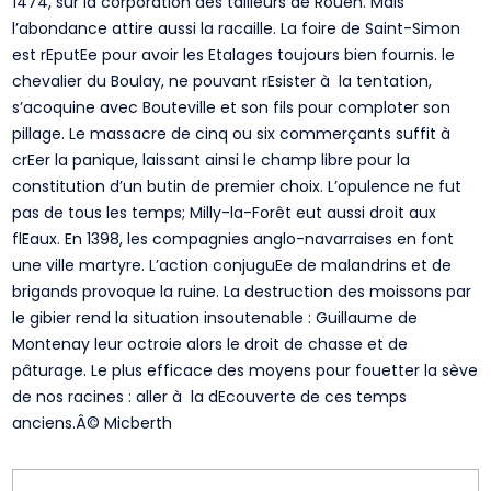
1474, sur la corporation des tailleurs de Rouen. Mais
l’abondance attire aussi la racaille. La foire de Saint-Simon
est rEputEe pour avoir les Etalages toujours bien fournis. le
chevalier du Boulay, ne pouvant rEsister à la tentation,
s’acoquine avec Bouteville et son fils pour comploter son
pillage. Le massacre de cinq ou six commerçants suffit à
crEer la panique, laissant ainsi le champ libre pour la
constitution d’un butin de premier choix. L’opulence ne fut
pas de tous les temps; Milly-la-Forêt eut aussi droit aux
flEaux. En 1398, les compagnies anglo-navarraises en font
une ville martyre. L’action conjuguEe de malandrins et de
brigands provoque la ruine. La destruction des moissons par
le gibier rend la situation insoutenable : Guillaume de
Montenay leur octroie alors le droit de chasse et de
pâturage. Le plus efficace des moyens pour fouetter la sève
de nos racines : aller à la dEcouverte de ces temps
anciens.Â© Micberth