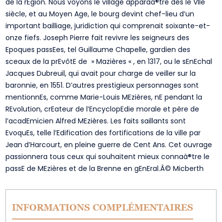
de la rEgion. Nous voyons le village apparaà®tre dès le VIIe
siècle, et au Moyen Age, le bourg devint chef-lieu d’un
important bailliage, juridiction qui comprenait soixante-et-
onze fiefs. Joseph Pierre fait revivre les seigneurs des
Epoques passEes, tel Guillaume Chapelle, gardien des
sceaux de la prEvôtE de » Mazières « , en 1317, ou le sEnEchal
Jacques Dubreuil, qui avait pour charge de veiller sur la
baronnie, en 1551. D’autres prestigieux personnages sont
mentionnEs, comme Marie-Louis MEzières, nE pendant la
REvolution, crEateur de l’EncyclopEdie morale et père de
l’acadEmicien Alfred MEzières. Les faits saillants sont
EvoquEs, telle l’Edification des fortifications de la ville par
Jean d’Harcourt, en pleine guerre de Cent Ans. Cet ouvrage
passionnera tous ceux qui souhaitent mieux connaà®tre le
passE de MEzières et de la Brenne en gEnEral.Â© Micberth
INFORMATIONS COMPLÉMENTAIRES