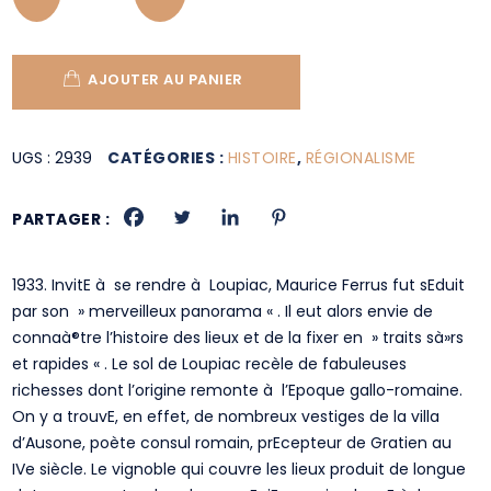
AJOUTER AU PANIER
UGS :
2939
CATÉGORIES :
HISTOIRE
,
RÉGIONALISME
PARTAGER :
1933. InvitE à se rendre à Loupiac, Maurice Ferrus fut sEduit
par son » merveilleux panorama « . Il eut alors envie de
connaà®tre l’histoire des lieux et de la fixer en » traits sà»rs
et rapides « . Le sol de Loupiac recèle de fabuleuses
richesses dont l’origine remonte à l’Epoque gallo-romaine.
On y a trouvE, en effet, de nombreux vestiges de la villa
d’Ausone, poète consul romain, prEcepteur de Gratien au
IVe siècle. Le vignoble qui couvre les lieux produit de longue