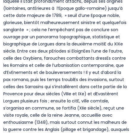
laquelle il Etait profondEment attachE, depuis ses origines
(lointaines, antErieures à l’Epoque gallo-romaine) jusqu’à
cette date majeure de 1789, » seuil d’une Epoque noble,
glorieuse, bientôt malheureusement sinistre et quelquefois
sanglante » ; cela ne l’empêchant pas de conclure son
ouvrage par un panorama topographique, statistique et
biographique de Lorgues dans la deuxième moitiE du XIXe
siècle. Entre ces deux pEriodes si EloignEes l’une de l’autre,
celle des Oxybiens, farouches combattants dressEs contre
les Romains et celle de l’urbanisation contemporaine, que
d’EvEnements et de bouleversements ! Il y eut d’abord la
pax romana, puis les temps troublEs des invasions, surtout
celles des Sarrasins qui s’installèrent dans cette partie de la
Provence pour deux siècles (VIIIe et IXe) et dEvastèrent
Lorgues plusieurs fois ; ensuite la citE, ville comtale,
s’organisa en commune, se fortifia (XIIe siècle), reçut une
visite royale, celle de la reine Jeanne, accueillie avec
enthousiasme (1348), mais surtout connut les malheurs de
la guerre contre les Anglais (pillage et brigandage), auxquels