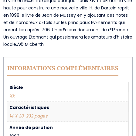
la ville en 1646. Il explique pourquoi Louis XIV fit dEmolir la ville
haute pour construire une nouvelle ville. H. de Dartein reprit
en 1898 le livre de Jean de Mussey en y ajoutant des notes
et de nombreux dEtails sur les principaux EvEnements qui
eurent lieu après 1706. Un prEcieux document de rEfErence.
Un ouvrage Etonnant qui passionnera les amateurs d’histoire
locale.Â© Micberth
INFORMATIONS COMPLÉMENTAIRES
Siècle
XX
Caractéristiques
14 X 20, 232 pages
Année de parution