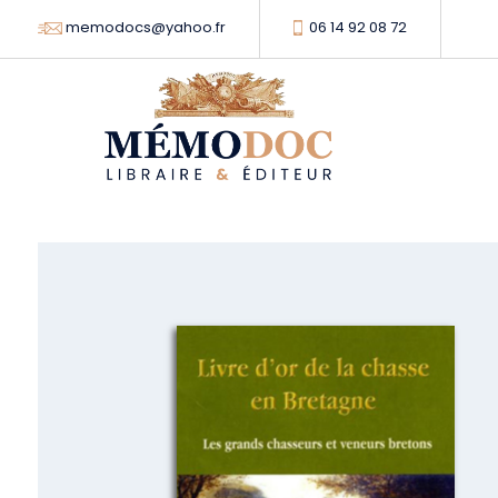
memodocs@yahoo.fr
06 14 92 08 72