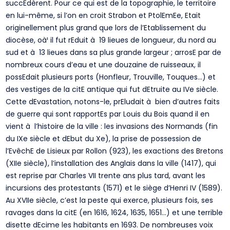
succEdèrent. Pour ce qui est de la topographie, le territoire
en lui-même, si l’on en croit Strabon et PtolEmEe, Etait
originellement plus grand que lors de l’Etablissement du
diocèse, oà¹ il fut rEduit à 19 lieues de longueur, du nord au
sud et à 13 lieues dans sa plus grande largeur ; arrosE par de
nombreux cours d’eau et une douzaine de ruisseaux, il
possEdait plusieurs ports (Honfleur, Trouville, Touques…) et
des vestiges de la citE antique qui fut dEtruite au IVe siècle.
Cette dEvastation, notons-le, prEludait à bien d’autres faits
de guerre qui sont rapportEs par Louis du Bois quand il en
vient à l’histoire de la ville : les invasions des Normands (fin
du IXe siècle et dEbut du Xe), la prise de possession de
l’EvêchE de Lisieux par Rollon (923), les exactions des Bretons
(XIIe siècle), l’installation des Anglais dans la ville (1417), qui
est reprise par Charles VII trente ans plus tard, avant les
incursions des protestants (1571) et le siège d’Henri IV (1589).
Au XVIIe siècle, c’est la peste qui exerce, plusieurs fois, ses
ravages dans la citE (en 1616, 1624, 1635, 1651…) et une terrible
disette dEcime les habitants en 1693. De nombreuses voix