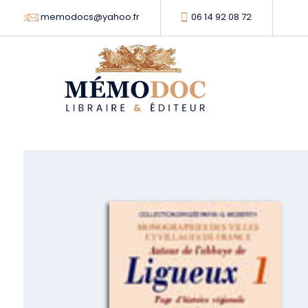
memodocs@yahoo.fr
06 14 92 08 72