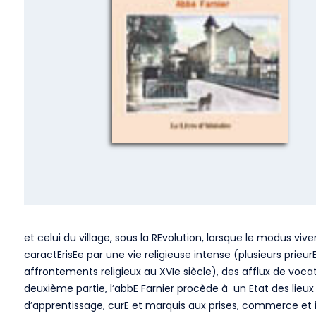
et celui du village, sous la REvolution, lorsque le modus viv
caractErisEe par une vie religieuse intense (plusieurs prie
affrontements religieux au XVIe siècle), des afflux de voca
deuxième partie, l’abbE Farnier procède à un Etat des lieu
d’apprentissage, curE et marquis aux prises, commerce et ind