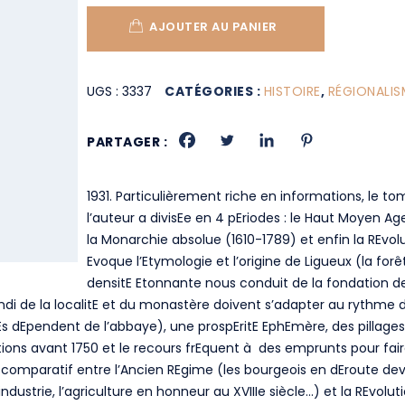
AJOUTER AU PANIER
UGS :
3337
CATÉGORIES :
HISTOIRE
,
RÉGIONALIS
PARTAGER :
1931. Particulièrement riche en informations, le to
l’auteur a divisEe en 4 pEriodes : le Haut Moyen A
la Monarchie absolue (1610-1789) et enfin la REvol
Evoque l’Etymologie et l’origine de Ligueux (la forê
densitE Etonnante nous conduit de la fondation d
endi de la localitE et du monastère doivent s’adapter au rythme de 
urEs dEpendent de l’abbaye), une prospEritE EphEmère, des pillage
tions avant 1750 et le recours frEquent à des emprunts pour fair
x comparatif entre l’Ancien REgime (les bourgeois en dEroute de
ustrie, l’agriculture en honneur au XVIIIe siècle…) et la REvolut