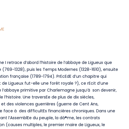
ME
me I retrace d’abord l’histoire de l’abbaye de Ligueux que
ge (769-1328), puis les Temps Modernes (1328-1610), ensuite
ution française (1789-1794). PrEcEdE d’un chapitre qui
t de Ligueux fut-elle une forêt royale ?), ce rEcit d’une
e l’abbaye primitive par Charlemagne jusqu’à son devenir,
l’histoire. Une traversEe de plus de dix siècles,
s et des violences guerrières (guerre de Cent Ans,
e face à des difficultEs financières chroniques. Dans une
vant l’AssemblEe du peuple, la dà®me, les contrats
ion (causes multiples, le premier maire de Ligueux, le