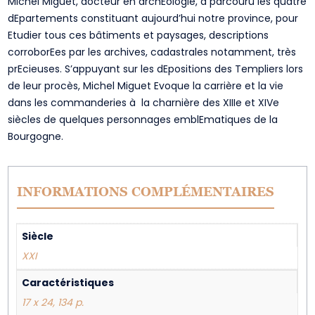
Michel Miguet, docteur en archEologie, a parcouru les quatre
dEpartements constituant aujourd’hui notre province, pour
Etudier tous ces bâtiments et paysages, descriptions
corroborEes par les archives, cadastrales notamment, très
prEcieuses. S’appuyant sur les dEpositions des Templiers lors
de leur procès, Michel Miguet Evoque la carrière et la vie
dans les commanderies à la charnière des XIIIe et XIVe
siècles de quelques personnages emblEmatiques de la
Bourgogne.
INFORMATIONS COMPLÉMENTAIRES
Siècle
XXI
Caractéristiques
17 x 24, 134 p.