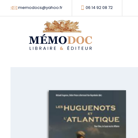
memodocs@yahoo.fr
06 14 92 08 72