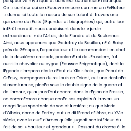
perspective mythique et dans leur authenticitE historique.
Ce » conteur qui se dEcouvre encore comme un rEvElateur
» donne ici toute la mesure de son talent à travers une
quinzaine de rEcits (lEgendes et biographies) qui, outre leur
intErêt narratif, nous conduisent dans le » jardin
extraordinaire » de l’Artois, de la Flandre et du Boulonnais.
Ainsi, nous apprenons que Godefroy de Bouillon, nE à Baisy
près de GEnappe, l’organisateur et le commandant en chef
de la deuxième croisade, proclamE roi de JErusalem, fut
aussi le chevalier au cygne (Ecusson Enigmatique), dont la
lEgende s’empara dès le dEbut du XIIe siècle ; que Raoul de
CrEquy, compagnon du roi Louis en Orient, eut une destinEe
si aventureuse, placEe sous le double signe de la guerre et
de l’amour, qu’aujourd’hui encore, dans la rEgion de Fressin,
on commEmore chaque annEe ses exploits à travers un
magnifique spectacle de son et lumière ; ou que Marie
d’Olhain, dame de Ferfay, eut un diffErend cElèbre, au XVIe
siècle, avec le curE d’Ames qu’elle jugeait son infErieur, du
fait de sa » haulteur et grandeur « … Passant du drame à la