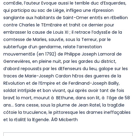
comEdie, l’auteur Evoque aussi le terrible duc d’Esquerdes,
qui participa au sac de Liège, infligea une rEpression
sanglante aux habitants de Saint-Omer entrEs en rEbellion
contre Charles le TEmEraire et trahit ce dernier pour
embrasser la cause de Louis XI ; il retrace l’odyssEe de la
comtesse de Marles, sauvEe, sous la Terreur, par le
subterfuge d’un gendarme, relate l’arrestation
mouvementEe (en 1792) de Philippe Joseph Lamoral de
Gennevières, en pleine nuit, par les gardes du district,
d’abord repoussEs par les dEfenseurs du lieu, galope sur les
traces de Marie-Joseph Cardon hEros des guerres de la
REvolution et de l’Empire et de Ferdinand-Joseph Bailly,
soldat intrEpide et bon vivant, qui après avoir tant de fois
bravE la mort, mourut à BEthune, dans son lit, à l’âge de 58
ans… Sans cesse, sous la plume de Jean Ratel, la tragEdie
côtoie la truculence, le pittoresque les drames ineffaçables
et la rEalitE la lEgende. Â© Micberth