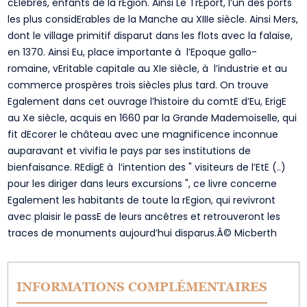
cElèbres, enfants de la rEgion. Ainsi Le TrEport, l’un des ports
les plus considErables de la Manche au XIIIe siècle. Ainsi Mers,
dont le village primitif disparut dans les flots avec la falaise,
en 1370. Ainsi Eu, place importante à l’Epoque gallo-
romaine, vEritable capitale au XIe siècle, à l’industrie et au
commerce prospères trois siècles plus tard. On trouve
Egalement dans cet ouvrage l’histoire du comtE d’Eu, ErigE
au Xe siècle, acquis en 1660 par la Grande Mademoiselle, qui
fit dEcorer le château avec une magnificence inconnue
auparavant et vivifia le pays par ses institutions de
bienfaisance. REdigE à l’intention des " visiteurs de l’EtE (..)
pour les diriger dans leurs excursions ", ce livre concerne
Egalement les habitants de toute la rEgion, qui revivront
avec plaisir le passE de leurs ancêtres et retrouveront les
traces de monuments aujourd’hui disparus.Â© Micberth
INFORMATIONS COMPLÉMENTAIRES